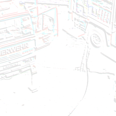
Brandeinsatz - Brandverdacht - 13.05.2024
Technischer Einsatz - VU auf Autobahn - 11.05.202
Brandeinsatz - BMA - 02.05.2024
Brandeinsatz - BMA - 29.04.2024
Technischer Einsatz - Baum umgestürzt - 22.04.20
Brandeinsatz - BMA - 20.04.2024
Technischer Einsatz - Ölspur - 09.04.2024
Brandeinsatz - BMA - 05.04.2024
Technischer Einsatz - Liftöffnung - 30.03.2024
Technischer Einsatz - Ölspur - 28.03.2024
Brandeinsatz - BMA - 01.03.2024
Brandeinsatz - BMA - 06.02.2024
Technischer Einsatz - Ölspur - 26.01.2024