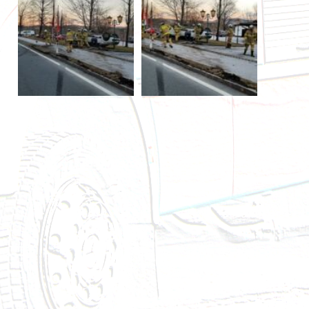
Brandeinsatz - BMA - 23.12.2024
Technischer Einsatz - VU eingekl. Person - 27.11.20
Technischer Einsatz - Fahrzeugbergung - 22.11.202
Technischer Einsatz - Aufräumen nach VU - 09.11.
Technischer Einsatz - Aufräumen nach VU - 07.11.
Brandeinsatz - Löschanlage ausgelöst - 27.10.2024
Brandeinsatz - BMA - 27.10.2024
Brandeinsatz - BMA - 14.10.2024
Brandeinsatz - BMA - 13.10.2024
Technischer Einsatz - Ölspur - 09.10.2024
Technischer Einsatz - VU eingekl. Person - 28.09.20
Brandeinsatz - BMA - 25.09.2024
Technischer Einsatz - Wasserschaden - 22.09.2024
Brandeinsatz - BMA - 22.09.2024