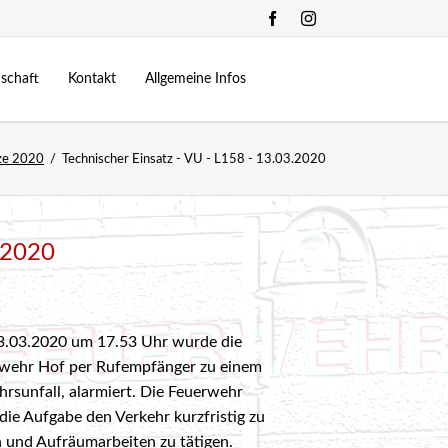
Navigation
überspringen
schaft
Kontakt
Allgemeine Infos
Kommando
Zeugstätte
ze 2020
Technischer Einsatz - VU - L158 - 13.03.2020
.10.2022
24-Stunden Übung
Mannschaft
Fuhrpark
allberg
2024
Feuerwehrjugend
Bewerbe
ning 2023
onderfunktionen
Chronik
3.2020
Links
ung | Verkehrsunfall - 13.10.2018
ung | Brand eines Lager - 21.10.2017
.03.2020 um 17.53 Uhr wurde die
wehr Hof per Rufempfänger zu einem
3.06.2025
d 2 | Saunabrand- 22.09.2017
hrsunfall, alarmiert. Die Feuerwehr
25
 die Aufgabe den Verkehr kurzfristig zu
d 3 | Wohnungsbrand - 09.06.2017
n und Aufräumarbeiten zu tätigen.