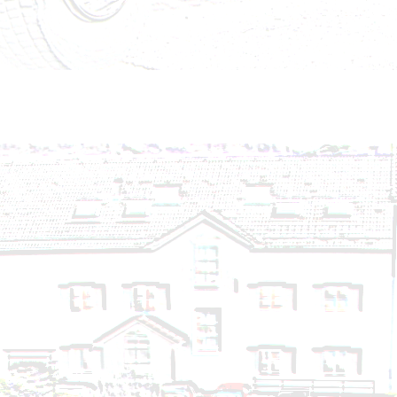
Brandeinsatz - BMA - 16.09.2024
Technischer Einsatz - Hochwasser - 16.09.2024
Technischer Einsatz - Auspumpen, Wasserschaden 
Technischer Einsatz - Baum umgestürzt - 14.09.20
Technischer Einsatz - VU eingekl. Person - 26.08.20
Technischer Einsatz - Personenrettung aus Lift - 2
Technischer Einsatz - Telefonleitung umgestürzt - 
Brandeinsatz - Brandverdacht - 14.08.2024
Technischer Einsatz - Auspumpen, Wasserschaden 
Technischer Einsatz - Hochwasser - 13.08.2024 - Nr
Technischer Einsatz - Hochwasser - 13.08.2024 - Nr
Technischer Einsatz - Hochwasser - 13.08.2024
Brandeinsatz - BMA - 05.08.2024
Brandeinsatz - BMA - 02.08.2024