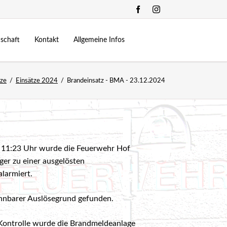
Navigation
überspringen
schaft
Kontakt
Allgemeine Infos
Kommando
Zeugstätte
tze
Einsätze 2024
Brandeinsatz - BMA - 23.12.2024
.10.2022
24-Stunden Übung
Mannschaft
Fuhrpark
allberg
2024
Feuerwehrjugend
Bewerbe
ning 2023
onderfunktionen
Chronik
Links
11:23 Uhr wurde die Feuerwehr Hof
ung | Verkehrsunfall - 13.10.2018
er zu einer ausgelösten
ung | Brand eines Lager - 21.10.2017
larmiert.
3.06.2025
d 2 | Saunabrand- 22.09.2017
nnbarer Auslösegrund gefunden.
25
d 3 | Wohnungsbrand - 09.06.2017
Kontrolle wurde die Brandmeldeanlage