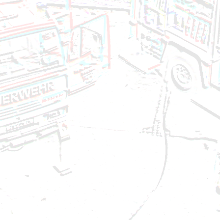
Technischer Einsatz - VU auf Autobahn - 11.05.202
Brandeinsatz - BMA - 02.05.2024
Brandeinsatz - BMA - 29.04.2024
Technischer Einsatz - Baum umgestürzt - 22.04.20
Brandeinsatz - BMA - 20.04.2024
Technischer Einsatz - Ölspur - 09.04.2024
Brandeinsatz - BMA - 05.04.2024
Technischer Einsatz - Liftöffnung - 30.03.2024
Technischer Einsatz - Ölspur - 28.03.2024
Brandeinsatz - BMA - 01.03.2024
Brandeinsatz - BMA - 06.02.2024
Technischer Einsatz - Ölspur - 26.01.2024