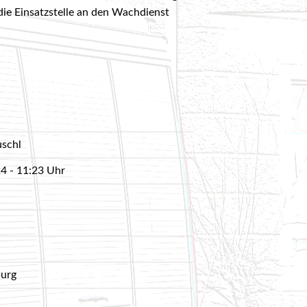
d 3 | Hydr. Rettungsgerät und Fahrzeugbrand- 23.05.2017
die Einsatzstelle an den Wachdienst
ydr. Rettungsgerät - 12.05.2017
ruppe 2 | Ölsperre - 07.04.2017
 Mai 2017
tz - 01.04.2017
uschl
5
4 - 11:23 Uhr
25
2025
ing
5
burg
euerwehrjugend